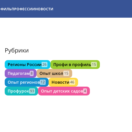
ОФИЛЬ
ПРОФЕССИИ
НОВОСТИ
Рубрики
Регионы России
Профи в профиль
26
15
Педагогам
Опыт школ
8
15
Опыт регионов
Новости
12
46
Профурок
Опыт детских садов
93
4