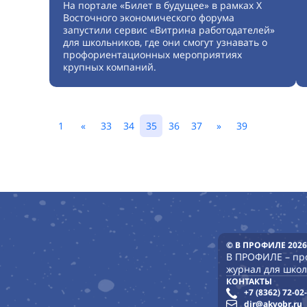
На портале «Билет в будущее» в рамках X
Восточного экономического форума
запустили сервис «Витрина работодателей»
для школьников, где они смогут узнавать о
профориентационных мероприятиях
крупных компаний.
1
«
33
34
35
36
37
»
39
© В ПРОФИЛЕ 2026
В ПРОФИЛЕ – п
журнал для школ
КОНТАКТЫ
+7 (8362) 72-02
dir@akvobr.ru