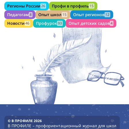
Регионы России
Профи в профиль
26
15
Педагогам
Опыт школ
Опыт регионов
8
15
12
Новости
Профурок
Опыт детских садов
46
93
4
© В ПРОФИЛЕ 2026
В ПРОФИЛЕ – профориентационный журнал для школ