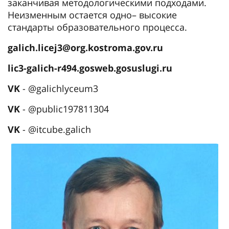
заканчивая методологическими подходами.
Неизменным остается одно– высокие
стандарты образовательного процесса.
galich.licej3@org.kostroma.gov.ru
lic3-galich-r494.gosweb.gosuslugi.ru
VK
- @galichlyceum3
VK
- @public197811304
VK
- @itcube.galich