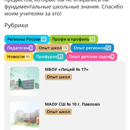
фундаментальные школьные знания. Спасибо
моим учителям за это!
Рубрики
Регионы России
Профи в профиль
26
15
Педагогам
Опыт школ
Опыт регионов
8
15
12
Новости
Профурок
Опыт детских садов
46
93
4
МБОУ «Лицей № 17»
Опыт школ
МАОУ СШ № 10 г. Павлово
Опыт школ