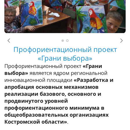
Предыдущее
Сл
Профориентационный проект
«Грани выбора»
Профориентационный проект
«Грани
выбора»
является ядром региональной
инновационной площадки
«Разработка и
апробация основных механизмов
реализации базового, основного и
продвинутого уровней
профориентационного минимума в
общеобразовательных организациях
Костромской области»
.