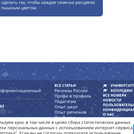
сделать так, чтобы каждая семечка расцвела
пышным цветом.
ВСЕ СТАТЬИ
УНИВЕРСИТ
рофориентационный
Регионы России
КОЛЛЕДЖИ
ВСЕ НОМЕРА
Профи в профиль
НОВОСТИ
Педагогам
ПОЛЬЗОВАТЕЛЬ
-62
Опыт школ
КОНФИДЕНЦИА
Опыт регионов
О НАС
Профурок
ьзуем куки, в том числе в целях сбора статистических данных
Опыт детских садов
тки персональных данных с использованием интернет-сервиса
етрика". Если вы не согласны прекратите использование