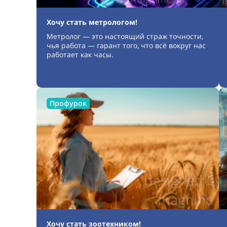
Хочу стать метрологом!
Метролог — это настоящий страж точности,
чья работа — гарант того, что всё вокруг нас
работает как часы.
Профурок
Хочу стать зоотехником!