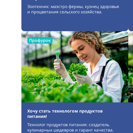
Зоотехник: маэстро фермы, кузнец здоровья
и процветания сельского хозяйства.
Профурок
Хочу стать технологом продуктов
питания!
Технолог продуктов питания: создатель
кулинарных шедевров и гарант качества.