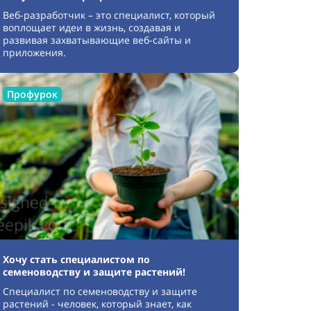
Веб-разработчик – это специалист, который
воплощает идеи в жизнь, создавая и
развивая захватывающие веб-сайты и
приложения.
Профурок
Хочу стать специалистом по
семеноводству и защите растений!
Специалист по семеноводству и защите
растений - человек, который знает, как