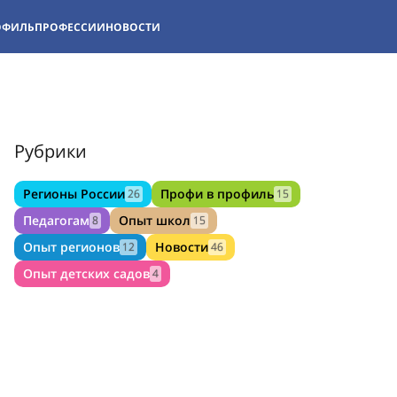
ОФИЛЬ
ПРОФЕССИИ
НОВОСТИ
Рубрики
Регионы России
Профи в профиль
26
15
Педагогам
Опыт школ
8
15
Опыт регионов
Новости
12
46
Опыт детских садов
4