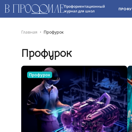
Профориентационный
ПРОФУ
журнал для школ
Главная
Профурок
Профурок
Профурок