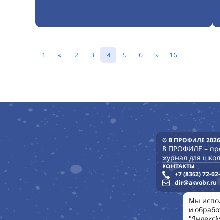
1
«
2
3
4
5
6
»
16
© В ПРОФИЛЕ 2026
В ПРОФИЛЕ – п
журнал для школ
КОНТАКТЫ
+7 (8362) 72-02
dir@akvobr.ru
Мы испол
и обрабо
"ЯндексМ