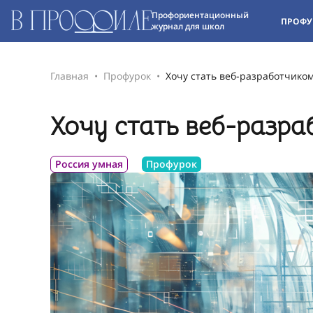
Профориентационный
ПРОФУ
журнал для школ
Главная
Профурок
Хочу стать веб-разработчиком
Хочу стать веб-разра
Россия умная
Профурок