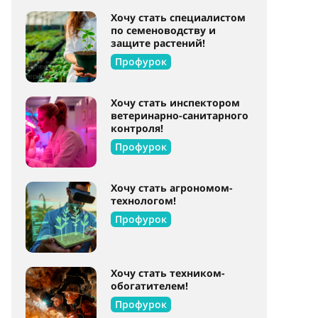
Хочу стать специалистом
по семеноводству и
защите растений!
Профурок
Хочу стать инспектором
ветеринарно-санитарного
контроля!
Профурок
Хочу стать агрономом-
технологом!
Профурок
Хочу стать техником-
обогатителем!
Профурок