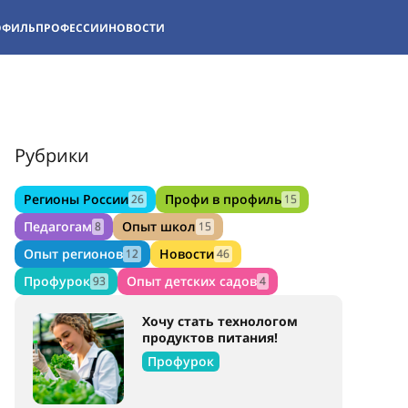
ОФИЛЬ
ПРОФЕССИИ
НОВОСТИ
Рубрики
Регионы России
Профи в профиль
26
15
Педагогам
Опыт школ
8
15
Опыт регионов
Новости
12
46
Профурок
Опыт детских садов
93
4
Хочу стать технологом
продуктов питания!
Профурок