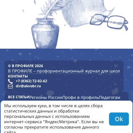
© В ПРОФИЛЕ 2026
В ПРОФИЛЕ – профориентационный журнал для школ
КОНТАКТЫ
+7 (8362) 72-02-62
dir@akvobr.ru
ВСЕ СТАТЬИ
Регионы России
Профи в профиль
Педагогам
Опыт школ
Опыт регионов
Профурок
Опыт детских садов
Мы используем куки, в том числе в целях сбора
статистических данных и обработки
УНИВЕРСИТЕТЫ
КОЛЛЕДЖИ
ВСЕ НОМЕРА
НОВОСТИ
персональных данных с использованием
Ok
ПОЛЬЗОВАТЕЛЬСКОЕ СОГЛАШЕНИЕ
КОНФИДЕНЦИАЛЬНОСТЬ
интернет-сервиса "ЯндексМетрика". Если вы не
О НАС
согласны прекратите использование данного
сайта.