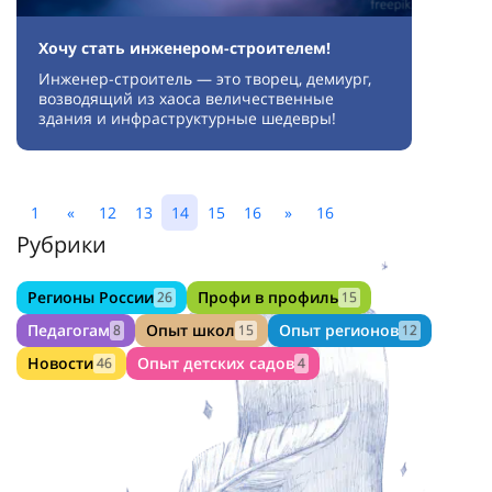
Хочу стать инженером-строителем!
Инженер-строитель — это творец, демиург,
возводящий из хаоса величественные
здания и инфраструктурные шедевры!
1
«
12
13
14
15
16
»
16
Рубрики
Регионы России
Профи в профиль
26
15
Педагогам
Опыт школ
Опыт регионов
8
15
12
Новости
Опыт детских садов
46
4