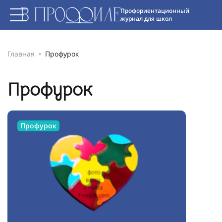
Профориентационный
журнал для школ
Главная
Профурок
Профурок
Профурок