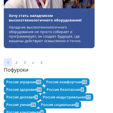
Хочу стать наладчиком
высокотехнологичного оборудования!
Наладчик высокотехнологичного
оборудования не просто собирает и
программирует, он создает будущее, где
машины действуют осмысленно и точно.
1
2
3
»
3
Пофуроки
Россия аграрная
Россия комфортная
10
12
Россия здоровая
Россия безопасная
14
8
Россия деловая
Россия индустриальная
3
17
Россия умная
Россия социальная
24
7
Россия креативная
4