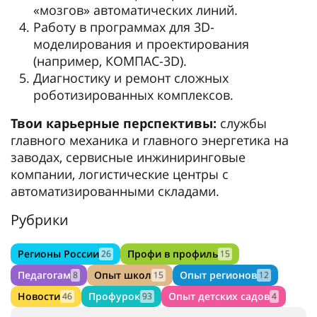
«мозгов» автоматических линий.
Работу в программах для 3D-
моделирования и проектирования
(например, КОМПАС-3D).
Диагностику и ремонт сложных
роботизированных комплексов.
Твои карьерные перспективы:
службы
главного механика и главного энергетика на
заводах, сервисные инжиниринговые
компании, логистические центры с
автоматизированными складами.
Рубрики
Регионы России
Профи в профиль
26
15
Педагогам
Опыт школ
Опыт регионов
8
15
12
Новости
Профурок
Опыт детских садов
46
93
4