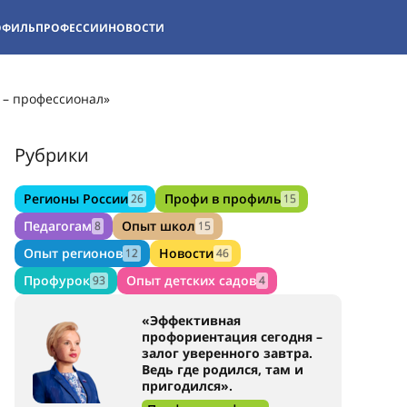
ОФИЛЬ
ПРОФЕССИИ
НОВОСТИ
 – профессионал»
Рубрики
Регионы России
Профи в профиль
26
15
Педагогам
Опыт школ
8
15
Опыт регионов
Новости
12
46
Профурок
Опыт детских садов
93
4
«Эффективная
профориентация сегодня –
залог уверенного завтра.
Ведь где родился, там и
пригодился».