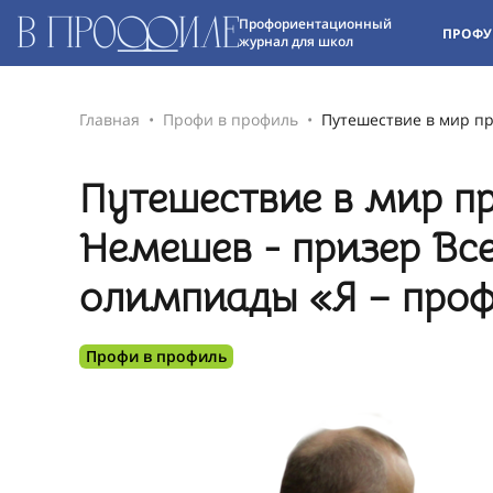
Профориентационный
ПРОФУ
журнал для школ
Главная
Профи в профиль
Путешествие в мир пр
Путешествие в мир п
Немешев - призер Вс
олимпиады «Я – про
Профи в профиль