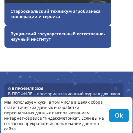
Старооскольский техникум агробизнеса,
кооперации и сервиса
Пущинский государственный естественно‐
научный институт
© В ПРОФИЛЕ 2026
В ПРОФИЛЕ – профориентационный журнал для школ
КОНТАКТЫ
Мы используем куки, в том числе в целях сбора
+7 (8362) 72-02-62
статистических данных и обработки
dir@akvobr.ru
персональных данных с использованием
Ok
интернет-сервиса "ЯндексМетрика". Если вы не
ВСЕ СТАТЬИ
Регионы России
Профи в профиль
Педагогам
согласны прекратите использование данного
Опыт школ
Опыт регионов
Профурок
Опыт детских садов
сайта.