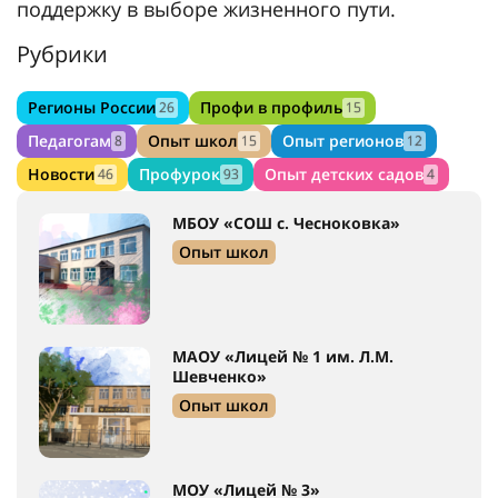
поддержку в выборе жизненного пути.
Рубрики
Регионы России
Профи в профиль
26
15
Педагогам
Опыт школ
Опыт регионов
8
15
12
Новости
Профурок
Опыт детских садов
46
93
4
МБОУ «СОШ с. Чесноковка»
Опыт школ
МАОУ «Лицей № 1 им. Л.М.
Шевченко»
Опыт школ
МОУ «Лицей № 3»