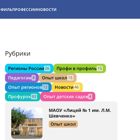
ОФИЛЬ
ПРОФЕССИИ
НОВОСТИ
Рубрики
Регионы России
Профи в профиль
26
15
Педагогам
Опыт школ
8
15
Опыт регионов
Новости
12
46
Профурок
Опыт детских садов
93
4
МАОУ «Лицей № 1 им. Л.М.
Шевченко»
Опыт школ