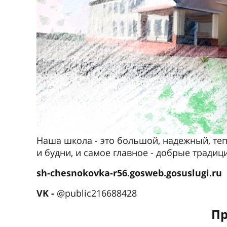
Наша школа - это большой, надежный, тепл
и будни, и самое главное - добрые традиц
sh-chesnokovka-r56.gosweb.gosuslugi.ru
VK -
@public216688428
Пр