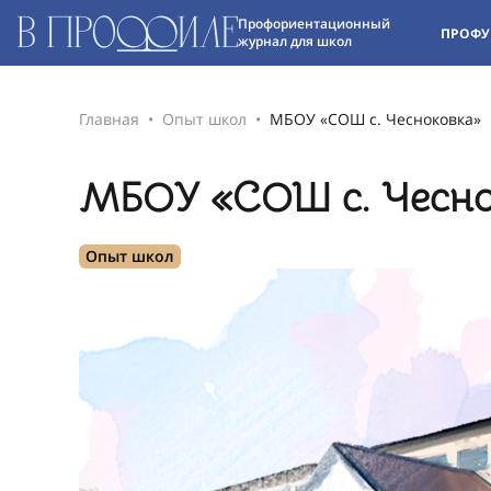
Профориентационный
ПРОФУ
журнал для школ
Главная
Опыт школ
МБОУ «СОШ с. Чесноковка»
МБОУ «СОШ с. Чесно
Опыт школ