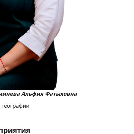
минева Альфия Фатыховна
 географии
приятия