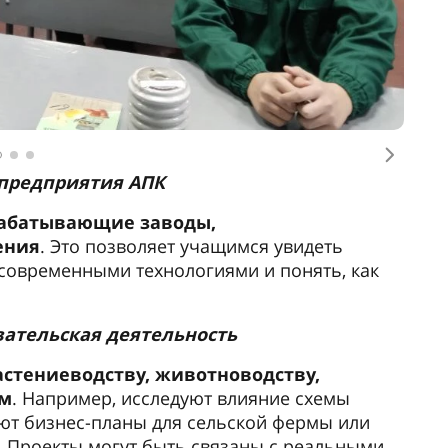
Следу
 предприятия АПК
рабатывающие заводы,
ения
. Это позволяет учащимся увидеть
 современными технологиями и понять, как
вательская деятельность
стениеводству, животноводству,
ам
. Например, исследуют влияние схемы
ают бизнес-планы для сельской фермы или
 Проекты могут быть связаны с реальными