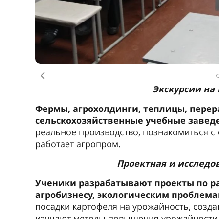
Предыдущее
Экскурсии на
Фермы, агрохолдинги, теплицы, пере
сельскохозяйственные учебные завед
реальное производство, познакомиться с
работает агропром.
Проектная и исследо
Ученики разрабатывают проекты по ра
агробизнесу, экологическим проблем
посадки картофеля на урожайность, созд
изучают методы повышения урожайности.