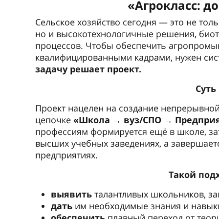
«Агрокласс: д
Сельское хозяйство сегодня — это не тол
но и высокотехнологичные решения, биот
процессов. Чтобы обеспечить агропромы
квалифицированными кадрами, нужен сис
задачу решает проект.
Суть
Проект нацелен на создание непрерывной
цепочке
«Школа → вуз/СПО → Предпри
профессиям формируется ещё в школе, зат
высших учебных заведениях, а завершает
предприятиях.
Такой под
выявить
талантливых школьников, за
дать
им необходимые знания и навык
обеспечить
плавный переход от теори