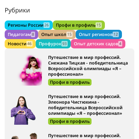
Рубрики
Регионы России
Профи в профиль
26
15
Педагогам
Опыт школ
Опыт регионов
8
15
12
Новости
Профурок
Опыт детских садов
46
93
4
Путешествие в мир профессий.
Снежана Тицкая - победительница
Всероссийской олимпиады «Я –
профессионал»
Профи в профиль
Путешествие в мир профессий.
Элеонора Чистюхина -
победительница Всероссийской
олимпиады «Я – профессионал»
Профи в профиль
Путешествие в мир профессий.