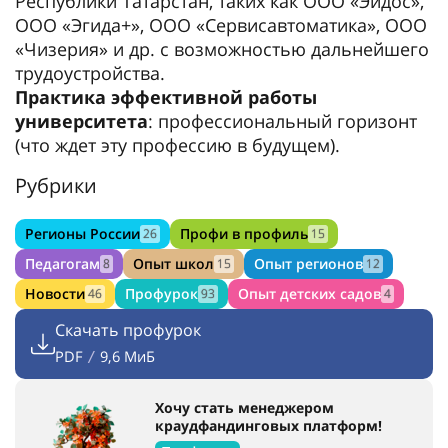
Республики Татарстан, таких как ООО «Эйдос»,
ООО «Эгида+», ООО «Сервисавтоматика», ООО
«Чизерия» и др. с возможностью дальнейшего
трудоустройства.
Практика эффективной работы
университета
: профессиональный горизонт
(что ждет эту профессию в будущем).
Рубрики
Регионы России
Профи в профиль
26
15
Педагогам
Опыт школ
Опыт регионов
8
15
12
Новости
Профурок
Опыт детских садов
46
93
4
Скачать профурок
PDF
9,6 МиБ
/
Хочу стать менеджером
краудфандинговых платформ!