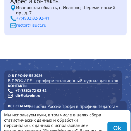
Адрес и контакты
Ивановская область, г. Иваново, Шереметевский
пр., д. 7
+7(4932)32-92-41
rector@isuct.ru
© В ПРОФИЛЕ 2026
В ПРОФИЛЕ – профориентационный журнал для школ
КОНТАКТЫ
+7 (8362) 72-02-62
dir@akvobr.ru
ВСЕ СТАТЬИ
Регионы России
Профи в профиль
Педагогам
Опыт школ
Опыт регионов
Профурок
Опыт детских садов
Мы используем куки, в том числе в целях сбора
статистических данных и обработки
УНИВЕРСИТЕТЫ
КОЛЛЕДЖИ
ВСЕ НОМЕРА
НОВОСТИ
персональных данных с использованием
Ok
ПОЛЬЗОВАТЕЛЬСКОЕ СОГЛАШЕНИЕ
КОНФИДЕНЦИАЛЬНОСТЬ
интернет-сервиса "ЯндексМетрика". Если вы не