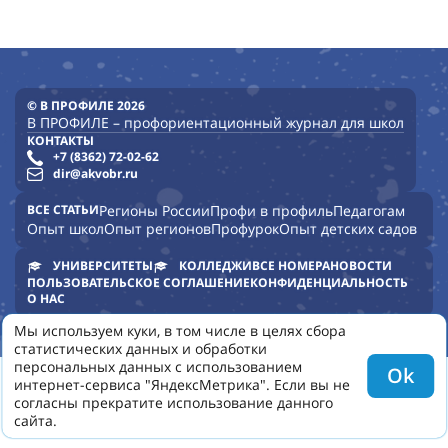
© В ПРОФИЛЕ 2026
В ПРОФИЛЕ – профориентационный журнал для школ
КОНТАКТЫ
+7 (8362) 72-02-62
dir@akvobr.ru
ВСЕ СТАТЬИ
Регионы России
Профи в профиль
Педагогам
Опыт школ
Опыт регионов
Профурок
Опыт детских садов
УНИВЕРСИТЕТЫ
КОЛЛЕДЖИ
ВСЕ НОМЕРА
НОВОСТИ
ПОЛЬЗОВАТЕЛЬСКОЕ СОГЛАШЕНИЕ
КОНФИДЕНЦИАЛЬНОСТЬ
О НАС
Мы используем куки, в том числе в целях сбора
статистических данных и обработки
персональных данных с использованием
Ok
интернет-сервиса "ЯндексМетрика". Если вы не
согласны прекратите использование данного
сайта.