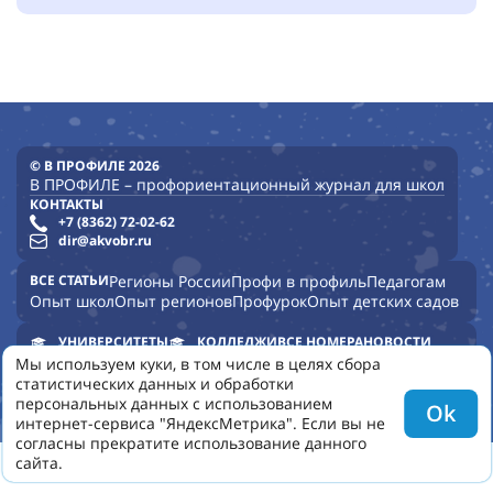
© В ПРОФИЛЕ 2026
В ПРОФИЛЕ – профориентационный журнал для школ
КОНТАКТЫ
+7 (8362) 72-02-62
dir@akvobr.ru
ВСЕ СТАТЬИ
Регионы России
Профи в профиль
Педагогам
Опыт школ
Опыт регионов
Профурок
Опыт детских садов
УНИВЕРСИТЕТЫ
КОЛЛЕДЖИ
ВСЕ НОМЕРА
НОВОСТИ
ПОЛЬЗОВАТЕЛЬСКОЕ СОГЛАШЕНИЕ
КОНФИДЕНЦИАЛЬНОСТЬ
Мы используем куки, в том числе в целях сбора
О НАС
статистических данных и обработки
персональных данных с использованием
Ok
интернет-сервиса "ЯндексМетрика". Если вы не
согласны прекратите использование данного
сайта.