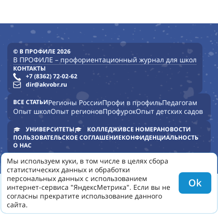
© В ПРОФИЛЕ 2026
В ПРОФИЛЕ – профориентационный журнал для школ
КОНТАКТЫ
+7 (8362) 72-02-62
dir@akvobr.ru
ВСЕ СТАТЬИ
Регионы России
Профи в профиль
Педагогам
Опыт школ
Опыт регионов
Профурок
Опыт детских садов
УНИВЕРСИТЕТЫ
КОЛЛЕДЖИ
ВСЕ НОМЕРА
НОВОСТИ
ПОЛЬЗОВАТЕЛЬСКОЕ СОГЛАШЕНИЕ
КОНФИДЕНЦИАЛЬНОСТЬ
О НАС
Мы используем куки, в том числе в целях сбора
статистических данных и обработки
персональных данных с использованием
Ok
интернет-сервиса "ЯндексМетрика". Если вы не
согласны прекратите использование данного
сайта.