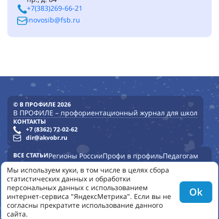
+7(383)269-66-21
inovosib@fsb.ru
© В ПРОФИЛЕ 2026
В ПРОФИЛЕ – профориентационный журнал для школ
КОНТАКТЫ
+7 (8362) 72-02-62
dir@akvobr.ru
ВСЕ СТАТЬИ
Регионы России
Профи в профиль
Педагогам
Опыт школ
Опыт регионов
Профурок
Опыт детских садов
Мы используем куки, в том числе в целях сбора
статистических данных и обработки
УНИВЕРСИТЕТЫ
КОЛЛЕДЖИ
ВСЕ НОМЕРА
НОВОСТИ
персональных данных с использованием
Ok
ПОЛЬЗОВАТЕЛЬСКОЕ СОГЛАШЕНИЕ
КОНФИДЕНЦИАЛЬНОСТЬ
интернет-сервиса "ЯндексМетрика". Если вы не
О НАС
согласны прекратите использование данного
сайта.