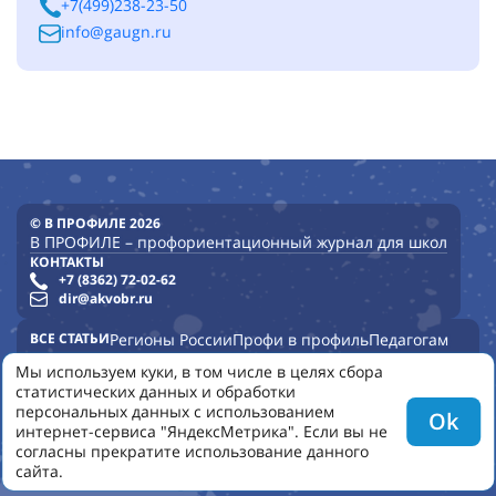
+7(499)238-23-50
info@gaugn.ru
© В ПРОФИЛЕ 2026
В ПРОФИЛЕ – профориентационный журнал для школ
КОНТАКТЫ
+7 (8362) 72-02-62
dir@akvobr.ru
ВСЕ СТАТЬИ
Регионы России
Профи в профиль
Педагогам
Опыт школ
Опыт регионов
Профурок
Опыт детских садов
Мы используем куки, в том числе в целях сбора
статистических данных и обработки
УНИВЕРСИТЕТЫ
КОЛЛЕДЖИ
ВСЕ НОМЕРА
НОВОСТИ
персональных данных с использованием
Ok
ПОЛЬЗОВАТЕЛЬСКОЕ СОГЛАШЕНИЕ
КОНФИДЕНЦИАЛЬНОСТЬ
интернет-сервиса "ЯндексМетрика". Если вы не
О НАС
согласны прекратите использование данного
сайта.