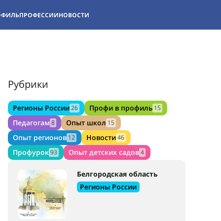
ОФИЛЬ
ПРОФЕССИИ
НОВОСТИ
Рубрики
Регионы России
Профи в профиль
26
15
Педагогам
Опыт школ
8
15
Опыт регионов
Новости
12
46
Профурок
Опыт детских садов
93
4
Белгородская область
Регионы России