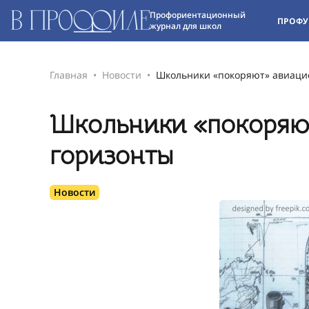
Профориентационный
ПРОФУ
журнал для школ
Главная
Новости
Школьники «покоряют» авиаци
Школьники «покоряю
горизонты
Новости