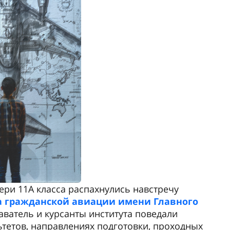
ри 11А класса распахнулись навстречу
а гражданской авиации имени Главного
аватель и курсанты института поведали
тетов, направлениях подготовки, проходных