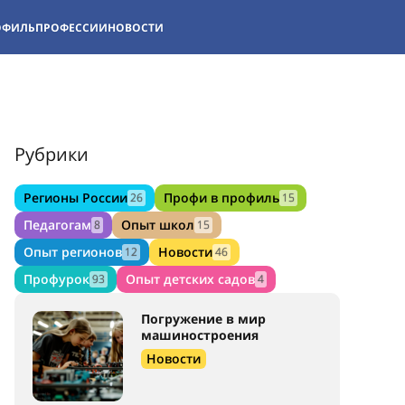
ОФИЛЬ
ПРОФЕССИИ
НОВОСТИ
Рубрики
Регионы России
Профи в профиль
26
15
Педагогам
Опыт школ
8
15
Опыт регионов
Новости
12
46
Профурок
Опыт детских садов
93
4
Погружение в мир
машиностроения
Новости